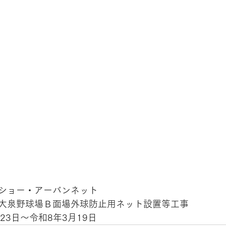
ショー・アーバンネット 
大泉野球場Ｂ面場外球防止用ネット設置等工事 
23
日～令和8年3月19日